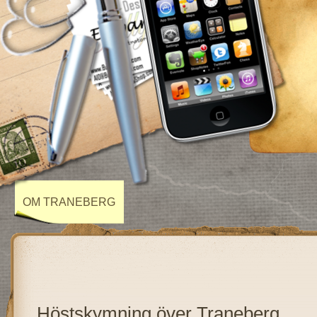
OM TRANEBERG
Höstskymning över Traneberg