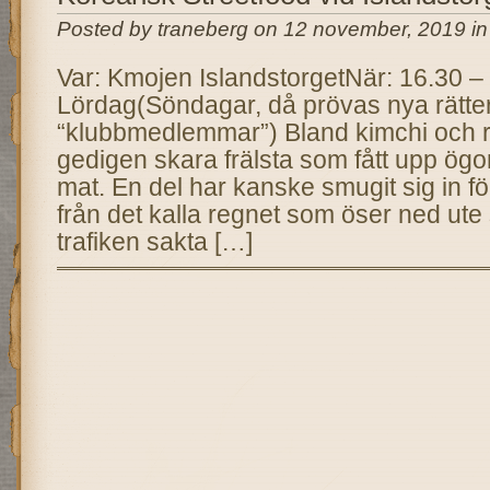
Posted by traneberg on 12 november, 2019 i
Var: Kmojen IslandstorgetNär: 16.30 –
Lördag(Söndagar, då prövas nya rätter
“klubbmedlemmar”) Bland kimchi och r
gedigen skara frälsta som fått upp ög
mat. En del har kanske smugit sig in fö
från det kalla regnet som öser ned ute
trafiken sakta […]